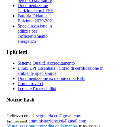
percorso lavoratore
Documentazione
iscrizione corsi FSE
Fattoria Didattica
Edizione 2020-2021
Specializzazione in
edilizia per
l’efficientamento
energetico
I più letti
Sistema Qualità Accreditamento
Linux LPI Essentials - Corso di certificazione in
ambiente open source
Documentazione iscrizione corsi FSE
Come trovarci
I corsi e l'accessibilità
Notizie flash
Regione Borgnalle 10/L
11100 Aosta (AO)
Primo piano
Indirizzo email
segreteria.cti@gmail.com
amministrazione.cti@gmail.com
Indirizzo email
Visualizzazione ingrandita della mappa
0165 361640