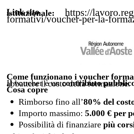
https://lavoro.reg
Link sito
istituzionale:
formativi/voucher-per-la-forma
Come funzionano i voucher forma
Il voucher è un
contributo pubblic
che ti permette di abbattere il costo della formazione.
Cosa copre
Rimborso fino all’
80% del costo
Importo massimo:
5.000 € per 
Possibilità di finanziare
più cors