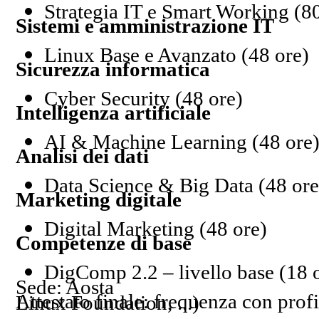
Strategia IT e Smart Working (8
Sistemi e amministrazione IT
Linux Base e Avanzato (48 ore)
Sicurezza informatica
Cyber Security (48 ore)
Intelligenza artificiale
AI & Machine Learning (48 ore
Analisi dei dati
Data Science & Big Data (48 ore
Marketing digitale
Digital Marketing (48 ore)
Competenze di base
DigComp 2.2 – livello base (18 
Sede: Aosta
Attestato finale: frequenza con profitto e certificazione con ente terzo (Cisco, Linux Foundation, ...)