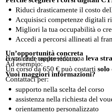
Riduci drasticamente il costo de
Acquisisci competenze digitali r
Migliori la tua occupabilità o cr
Accedi a percorsi allineati al
Un’opportunità concreta
Il voucher rappresenta una
leva stra
, con un costo reale molto ridotto.
Ad esempio:
Un corso da 650 € può costarti
solo
Vuoi maggiori informazioni?
Contattaci per:
supporto nella scelta del corso
assistenza nella richiesta del vo
orientamento personalizzato