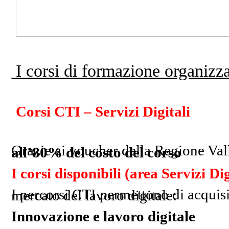
I corsi di formazione organizza
Corsi CTI – Servizi Digitali
Grazie ai voucher della Regione Val
all’80% del costo del corso
I corsi disponibili (area Servizi Dig
I percorsi CTI permettono di acquisire competenze oggi molto richieste nel mercato del lavoro digitale:
Innovazione e lavoro digitale