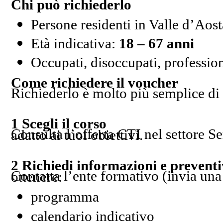
Chi può richiederlo
Persone residenti in Valle d’Aost
Età indicativa:
18 – 67 anni
Occupati, disoccupati, profession
Come richiedere il voucher
Richiederlo è molto più semplice di 
1 Scegli il corso
Consulta l’offerta CTI nel settore Servizi Digitali e individua il percorso più adatto ai tuoi obiettivi.
2 Richiedi informazioni e prevent
Contatta l’ente formativo (invia un
per ottenere:
programma
calendario indicativo