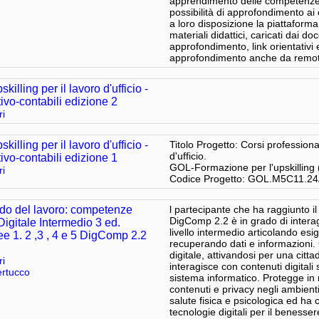
apprendimento delle competenze 
possibilità di approfondimento ai 
a loro disposizione la piattafor
materiali didattici, caricati dai do
approfondimento, link orientativi e
approfondimento anche da remot
killing per il lavoro d'ufficio -
ivo-contabili edizione 2
ri
killing per il lavoro d'ufficio -
Titolo Progetto: Corsi professionali
d'ufficio.
ivo-contabili edizione 1
GOL-Formazione per l'upskillin
ri
Codice Progetto: GOL.M5C11.2
do del lavoro: competenze
l partecipante che ha raggiunto il
DigComp 2.2 è in grado di interagi
Digitale Intermedio 3 ed.
livello intermedio articolando es
e 1. 2 ,3 , 4 e 5 DigComp 2.2
recuperando dati e informazioni. 
digitale, attivandosi per una citt
ri
interagisce con contenuti digitali
rtucco
sistema informatico. Protegge in m
contenuti e privacy negli ambienti 
salute fisica e psicologica ed ha
tecnologie digitali per il benessere