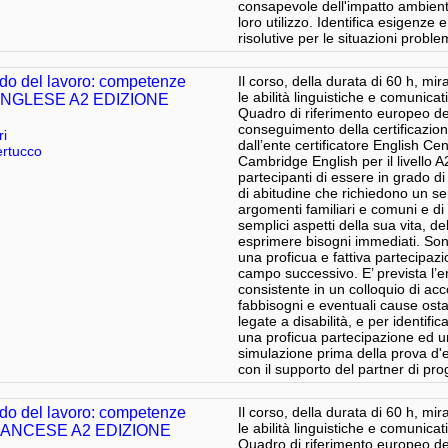
consapevole dell'impatto ambiental
loro utilizzo. Identifica esigenze
risolutive per le situazioni problem
do del lavoro: competenze
Il corso, della durata di 60 h, mi
le abilità linguistiche e comunicat
03 INGLESE A2 EDIZIONE
Quadro di riferimento europeo del
conseguimento della certificazione
ri
dall’ente certificatore English Cen
rtucco
Cambridge English per il livello A
partecipanti di essere in grado di
di abitudine che richiedono un s
argomenti familiari e comuni e di
semplici aspetti della sua vita, de
esprimere bisogni immediati. Sono
una proficua e fattiva partecipaz
campo successivo. E’ prevista l’er
consistente in un colloquio di acc
fabbisogni e eventuali cause ostat
legate a disabilità, e per identifi
una proficua partecipazione ed un
simulazione prima della prova d'e
con il supporto del partner di pro
do del lavoro: competenze
Il corso, della durata di 60 h, mi
le abilità linguistiche e comunicat
1 FRANCESE A2 EDIZIONE
Quadro di riferimento europeo del