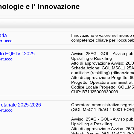
nologie e l' Innovazione
aria
Innovazione e valore nel mondo d
competenze chiave per l'occupabi
rtucco
ello EQF IV°-2025
Avviso: 25AG - GOL - Avviso pubb
Upskilling e Reskilling
rtucco
Atto di approvazione Avviso: 26/
Scheda Azione: GOL.M5C11.25AG
qualifiche (reskilling) (rifinanzia
Atto di approvazione Progetto: 6
Progetto: Operatore amministrat
Codice Locale Progetto: GOL.
CUP: B71J25000930009
retariale 2025-2026
Operatore amministrativo segret
(GOL.M5C11.25AG.4.0001.FOR
rtucco
Avviso: 25AG - GOL - Avviso pubb
Upskilling e Reskilling
Atto di approvazione Avviso: 26/
Scheda Azione: GOL.M5C11.25AG