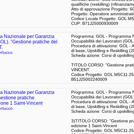
qualifiche (reskilling) (rifinanzia
Atto di approvazione Progetto: 6
Progetto: Operatore amministrat
Codice Locale Progetto: GOL.
CUP: B71J25000930009
 Nazionale per Garanzia
Programma: GOL - Programma Na
Occupabilità dei Lavoratori (GOL
GOL). "Gestione pratiche del
Procedura di attivazione: GOL - 
T.
di base, Upskilling e Reskilling (
rtucco
Scheda azione: Corsi di upskill
TITOLO CORSO: "Gestione pratic
VINCENT.
Codice Progetto: GOL.M5C11.2
B51J25002240009
 Nazionale per Garanzia
Programma: GOL - Programma Na
Occupabilità dei Lavoratori (GOL
Gestione pratiche
Procedura di attivazione: GOL - 
zione 1 Saint-Vincent
di base, Upskilling e Reskilling (
rtucco
Scheda azione: Corsi di upskill
3)TITOLO CORSO: "Gestione prati
edizione 1 Saint-Vincent
Codice Progetto: GOL.M5C11.2