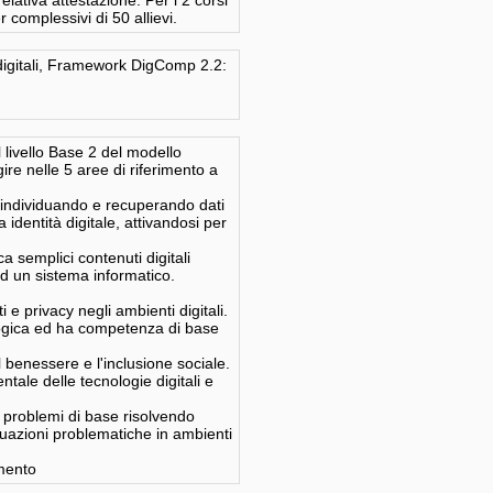
relativa attestazione. Per i 2 corsi
 complessivi di 50 allievi.
itali, Framework DigComp 2.2:
l livello Base 2 del modello
re nelle 5 aree di riferimento a
 individuando e recuperando dati
 identità digitale, attivandosi per
a semplici contenuti digitali
d un sistema informatico.
ti e privacy negli ambienti digitali.
ologica ed ha competenza di base
il benessere e l'inclusione sociale.
tale delle tecnologie digitali e
 e problemi di base risolvendo
situazioni problematiche in ambienti
imento