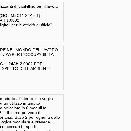
zzanti di upskilling per il lavoro
g (GOL.M5C11.24AH.1)
4AH.1.0002
i per le attività d'ufficio"
LORE NEL MONDO DEL LAVORO:
ZZA PER L'OCCUPABILITA'
M5C11.24AH.2.0002.FOR
 RISPETTO DELL'AMBIENTE
 è adatto all'utente che voglia
er un utilizzo in ambito
o articolato in 6 moduli fa
2. Il corso prevede il
dronanza Base 2 per ognuna delle
a logica modulare e prevede
i necessari tempi di