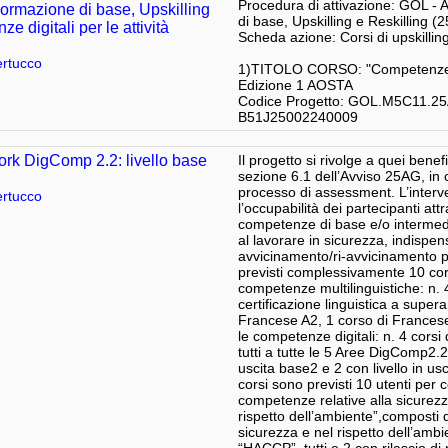
Procedura di attivazione: GOL - 
Formazione di base, Upskilling
di base, Upskilling e Reskilling (
 digitali per le attività
Scheda azione: Corsi di upskill
rtucco
1)TITOLO CORSO: "Competenze digit
Edizione 1 AOSTA
Codice Progetto: GOL.M5C11.2
B51J25002240009
rk DigComp 2.2: livello base
Il progetto si rivolge a quei benefi
sezione 6.1 dell’Avviso 25AG, in c
processo di assessment. L’interv
rtucco
l’occupabilità dei partecipanti att
competenze di base e/o intermedie,
al lavorare in sicurezza, indispens
avvicinamento/ri-avvicinamento pe
previsti complessivamente 10 corsi
competenze multilinguistiche: n. 4 
certificazione linguistica a supe
Francese A2, 1 corso di Francese
le competenze digitali: n. 4 corsi d
tutti a tutte le 5 Aree DigComp2.2, 
uscita base2 e 2 con livello in usc
corsi sono previsti 10 utenti per c
competenze relative alla sicurezza
rispetto dell’ambiente”,composti
sicurezza e nel rispetto dell’amb