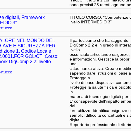
“HACCP”, tutti e 2 con rilascio di 
sono previsti 25 utenti ognuno per
digitali, Framework
TITOLO CORSO: “Competenze dig
livello INTERMEDIO 3”
MEDIO 3”
rtucco
 VALORE NEL MONDO DEL
Il partecipante che ha raggiunto i
DigComp 2.2 è in grado di interagi
IAVE E SICUREZZA PER
livello
izione 1. Codice Locale
essenziale articolando esigenze,
2.0001.FOR GOL/CTI Corso:
e informazioni. Gestisce la propria
ork DigComp 2.2: livello
una
cittadinanza attiva. Crea e modific
rtucco
sapendo dare istruzioni di base a
Protegge a
livello di base dispositivi, contenu
Protegge la salute fisica e psic
in
materia di tecnologie digitali per 
E’ consapevole dell'impatto ambien
del
loro utilizzo. Identifica esigenze
semplici difficoltà concettuali e 
digitali.
Repertorio professionale di rifer