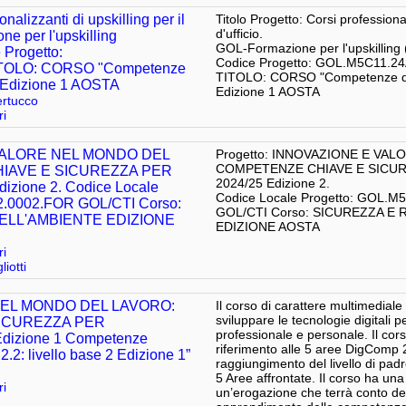
onalizzanti di upskilling per il
Titolo Progetto: Corsi professionali
d'ufficio.
ne per l'upskilling
GOL-Formazione per l'upskillin
Progetto:
Codice Progetto: GOL.M5C11.2
ITOLO: CORSO "Competenze
TITOLO: CORSO "Competenze digital
cio" Edizione 1 AOSTA
Edizione 1 AOSTA
rtucco
ri
 VALORE NEL MONDO DEL
Progetto: INNOVAZIONE E VA
COMPETENZE CHIAVE E SICURE
IAVE E SICUREZZA PER
2024/25 Edizione 2.
izione 2. Codice Locale
Codice Locale Progetto: GOL.
2.0002.FOR GOL/CTI Corso:
GOL/CTI Corso: SICUREZZA E
ELL'AMBIENTE EDIZIONE
EDIZIONE AOSTA
ri
liotti
NEL MONDO DEL LAVORO:
Il corso di carattere multimediale
sviluppare le tecnologie digitali p
ICUREZZA PER
professionale e personale. Il cors
Edizione 1 Competenze
riferimento alle 5 aree DigComp 2.
.2: livello base 2 Edizione 1”
raggiungimento del livello di pa
5 Aree affrontate. Il corso ha un
ri
un’erogazione che terrà conto de