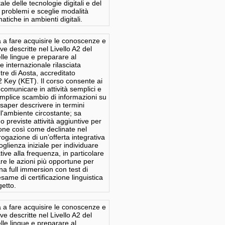
e delle tecnologie digitali e del
 e problemi e sceglie modalità
atiche in ambienti digitali.
ra a fare acquisire le conoscenze e
ive descritte nel Livello A2 del
le lingue e preparare al
 internazionale rilasciata
tre di Aosta, accreditato
2 Key (KET). Il corso consente ai
 comunicare in attività semplici e
emplice scambio di informazioni su
 saper descrivere in termini
ll'ambiente circostante; sa
 previste attività aggiuntive per
ione così come declinate nel
ogazione di un’offerta integrativa
oglienza iniziale per individuare
ive alla frequenza, in particolare
care le azioni più opportune per
a full immersion con test di
same di certificazione linguistica
getto.
ra a fare acquisire le conoscenze e
ive descritte nel Livello A2 del
le lingue e preparare al