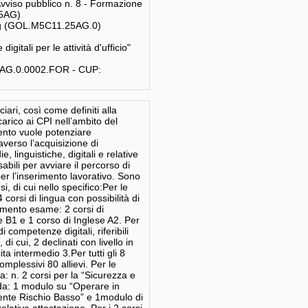
Avviso pubblico n. 8 - Formazione
25AG)
ing (GOL.M5C11.25AG.0)
ali per le attività d'ufficio"
5AG.0.0002.FOR - CUP:
ciari, così come definiti alla
arico ai CPI nell’ambito del
ento vuole potenziare
raverso l’acquisizione di
 linguistiche, digitali e relative
abili per avviare il percorso di
r l’inserimento lavorativo. Sono
, di cui nello specifico:Per le
corsi di lingua con possibilità di
ramento esame: 2 corsi di
 B1 e 1 corso di Inglese A2. Per
i competenze digitali, riferibili
di cui, 2 declinati con livello in
ita intermedio 3.Per tutti gli 8
omplessivi 80 allievi. Per le
: n. 2 corsi per la “Sicurezza e
 da: 1 modulo su “Operare in
iente Rischio Basso” e 1modulo di