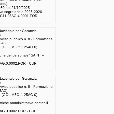
mento)
080 del 21/10/2025
ivo segretariale 2025-2026
M5C11.25AG.4.0001.FOR
zionale per Garanzia
)
Avviso pubblico n. 8 - Formazione
25AG)
ing (GOL.M5C11.25AG.0)
he del personale” SAINT –
5AG.0.0002.FOR - CUP:
zionale per Garanzia
)
Avviso pubblico n. 8 - Formazione
25AG)
ing (GOL.M5C11.25AG.0)
che amministrativo-contabili"
5AG.0.0002.FOR - CUP: