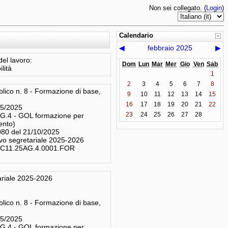
Non sei collegato. (
Login
)
Calendario
◀
febbraio 2025
▶
el lavoro:
Dom
Lun
Mar
Mer
Gio
Ven
Sab
lità
1
2
3
4
5
6
7
8
lico n. 8 - Formazione di base,
9
10
11
12
13
14
15
16
17
18
19
20
21
22
05/2025
23
24
25
26
27
28
.4 - GOL formazione per
mento)
080 del 21/10/2025
ivo segretariale 2025-2026
M5C11.25AG.4.0001.FOR
ariale 2025-2026
)
lico n. 8 - Formazione di base,
05/2025
.4 - GOL formazione per