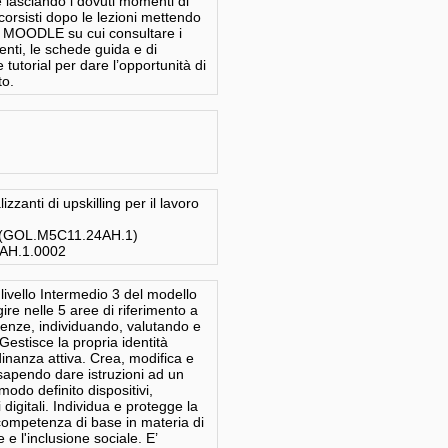
lasciando i dovuti momenti di
corsisti dopo le lezioni mettendo
ma MOODLE su cui consultare i
centi, le schede guida e di
 tutorial per dare l’opportunità di
o.
zzanti di upskilling per il lavoro
g (GOL.M5C11.24AH.1)
4AH.1.0002
 livello Intermedio 3 del modello
re nelle 5 aree di riferimento a
igenze, individuando, valutando e
Gestisce la propria identità
adinanza attiva. Crea, modifica e
 sapendo dare istruzioni ad un
odo definito dispositivi,
digitali. Individua e protegge la
 competenza di base in materia di
 e l'inclusione sociale. E’